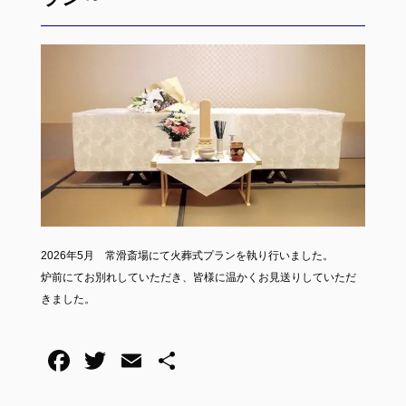
2026年5月 常滑斎場にて火葬式プランを執り行いました。
炉前にてお別れしていただき、皆様に温かくお見送りしていただ
きました。
F
T
E
共
a
wi
m
有