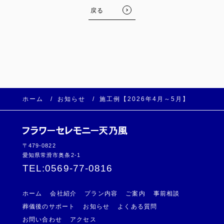
c
tt
ail
戻る
e
er
b
o
o
k
ホーム
お知らせ
施工例【2026年4月～5月】
〒479-0822
愛知県常滑市奥条2-1
TEL:
0569-77-0816
ホーム
会社紹介
プラン内容
ご案内
事前相談
葬儀後のサポート
お知らせ
よくある質問
お問い合わせ
アクセス